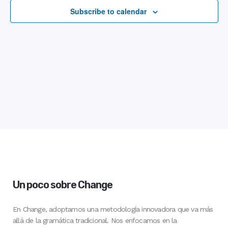
2026
Subscribe to calendar
Views
Navigat
Un poco sobre Change
En Change, adoptamos una metodología innovadora que va más
allá de la gramática tradicional. Nos enfocamos en la