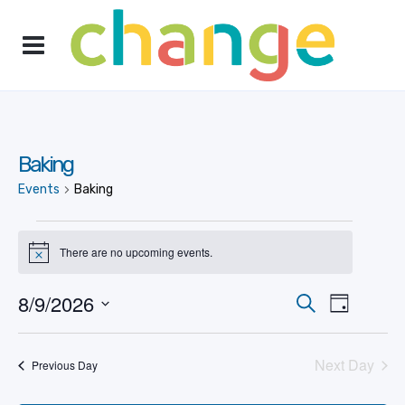
Baking
Events
Baking
Events
There are no upcoming events.
Notice
for
Event
8/9/2026
Events
Search
Day
agosto
Views
Select
Search
Naviga
date.
9,
Next Day
Previous Day
and