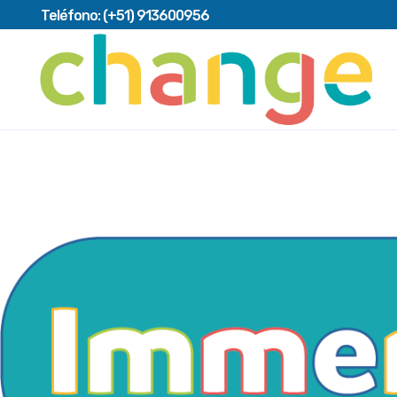
Teléfono:
(+51) 913600956