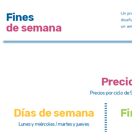
Fines
Un pr
diseñ
de semana
un am
Preci
Precios por ciclo de
Días de semana
Fi
Lunes y miércoles / martes y jueves