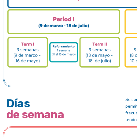
Días
Sesio
permi
de semana
frecu
tendr