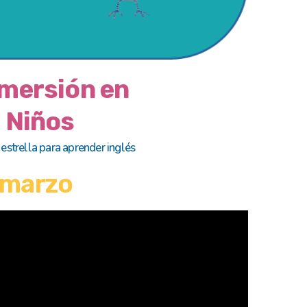
mersión en
a Niños
strella para aprender inglés
e marzo