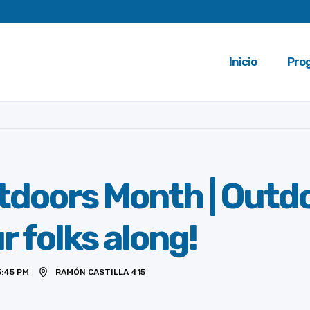
Inicio
Pro
tdoors Month | Outd
r folks along!
5:45 PM
RAMÓN CASTILLA 415