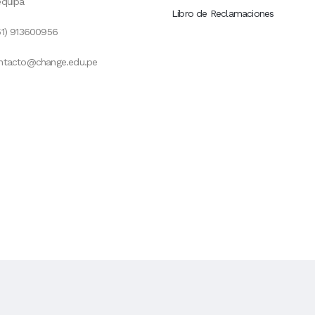
equipa
Libro de Reclamaciones
51) 913600956
ntacto@change.edu.pe