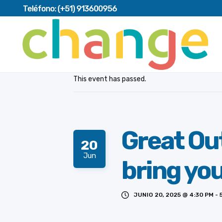
Teléfono:
(+51) 913600956
This event has passed.
Great Ou
20
Jun
bring you
JUNIO 20, 2025 @ 4:30 PM
-